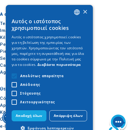
×
A dónde ir
Qué hacer
Αυτός ο ιστότοπος
GREEK
Tesalónica
Cultura
χρησιμοποιεί cookies
Imathia
Sol y mar
ENGLISH
Αυτός ο ιστότοπος χρησιμοποιεί cookies
Kilkis
Al aire libre
για τη βελτίωση της εμπειρίας των
GERMAN
Pella
Gastronomía
χρηστών. Χρησιμοποιώντας τον ιστότοπό
Pieria
Conferencias
μας, παρέχετε τη συγκατάθεσή σας για όλα
Serres
τα cookies σύμφωνα με την Πολιτική μας
για τα cookies.
Διαβάστε περισσότερα
Calcídica
Agion Oros
Απολύτως απαραίτητα
Απόδοσης
Útil
Inspiración
Στόχευσης
Cómo llegar
Experiencias
Λειτουργικότητας
Aplicaciones
Ideas de viaje
Kit de prensa
Αποδοχή όλων
Απόρριψη όλων
Observatorio del Turismo
e-learning para
Εμφάνιση λεπτομερειών