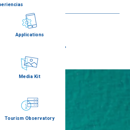
periencias
Seguir leyendo
stronomía
Applications
«
»
Eventos
Media Kit
Tourism Observatory