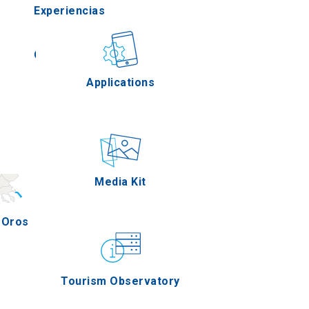
Experiencias
lla
Gastronomía
Applications
res
Eventos
Media Kit
 Oros
Tourism Observatory