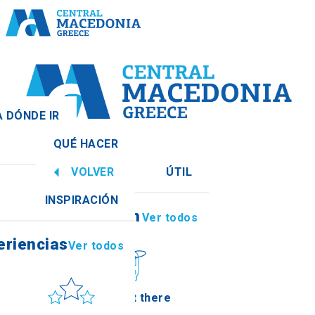
A DÓNDE IR
QUÉ HACER
al
Ver todos
VOLVER
ÚTIL
eriencias
Ver todos
INSPIRACIÓN
Información
Ver todos
thia
eriencias
Ver todos
Sol y mar
How to get there