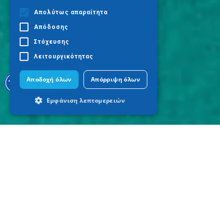
Απολύτως απαραίτητα
Απόδοσης
Στόχευσης
Λειτουργικότητας
Αποδοχή όλων
Απόρριψη όλων
Εμφάνιση λεπτομερειών
Απολύτως απαραίτητα
Απόδοσης
Στόχευσης
Λειτουργικότητας
Τα απολύτως απαραίτητα cookies
επιτρέπουν βασικές λειτουργίες του
ιστότοπου, όπως τη σύνδεση χρήστη και
τη διαχείριση λογαριασμού. Ο ιστότοπος
δεν μπορεί να χρησιμοποιηθεί σωστά
χωρίς τα απολύτως απαραίτητα cookies.