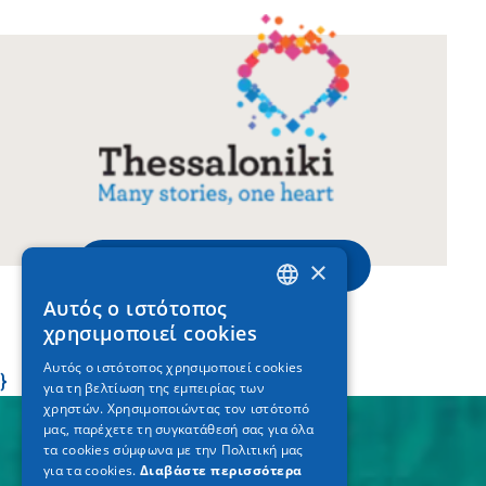
www.thessaloniki.travel
×
Αυτός ο ιστότοπος
GREEK
χρησιμοποιεί cookies
ENGLISH
Αυτός ο ιστότοπος χρησιμοποιεί cookies
}
για τη βελτίωση της εμπειρίας των
GERMAN
χρηστών. Χρησιμοποιώντας τον ιστότοπό
μας, παρέχετε τη συγκατάθεσή σας για όλα
τα cookies σύμφωνα με την Πολιτική μας
για τα cookies.
Διαβάστε περισσότερα