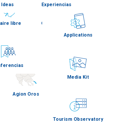
Ideas
Experiencias
Pella
 aire libre
Gastronomía
Applications
Serres
ferencias
Eventos
Media Kit
Agion Oros
Tourism Observatory