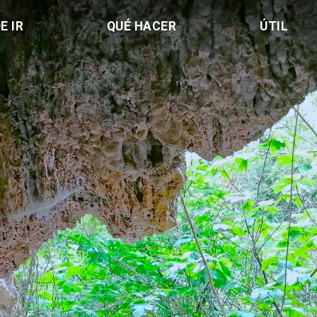
E IR
QUÉ HACER
ÚTIL