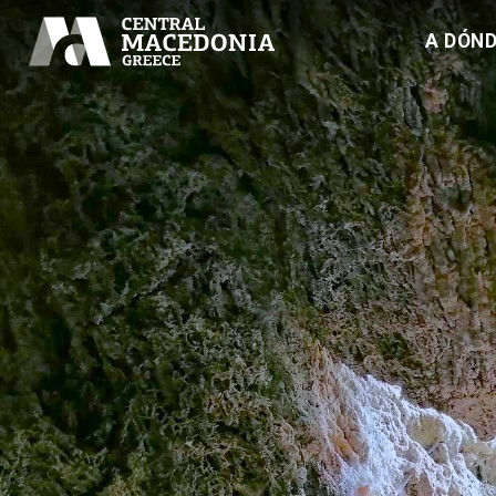
A DÓND