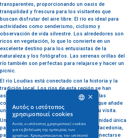
transparentes, proporcionando un oasis de
tranquilidad y frescura para los visitantes que
buscan disfrutar del aire libre. El río es ideal para
actividades como senderismo, ciclismo y
observación de vida silvestre. Los alrededores son
ricos en vegetación, lo que lo convierte en un
excelente destino para los entusiastas de la
naturaleza y los fotógrafos. Las serenas orillas del
río también son perfectas para relajarse y hacer un
picnic.
El río Loudias está conectado con la historia y la
tradición local. Los ríos de esta región se han
×
asociado a menudo con el desarrollo de las
comunidades locales y la agricultura, lo que añade
Αυτός ο ιστότοπος
GREEK
una dimensión de patrimonio cultural a su visita.
χρησιμοποιεί cookies
ENGLISH
Un viaje al río Loudias ofrece una oportunidad única
Αυτός ο ιστότοπος χρησιμοποιεί cookies
para experimentar la belleza natural de Macedonia,
για τη βελτίωση της εμπειρίας των
GERMAN
participar en actividades al aire libre y conectarse
χρηστών. Χρησιμοποιώντας τον ιστότοπό