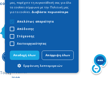
μας, παρέχετε τη συγκατάθεσή σας για όλα
con la cultura y la historia locales.
τα cookies σύμφωνα με την Πολιτική μας
για τα cookies.
Διαβάστε περισσότερα
Απολύτως απαραίτητα
Απόδοσης
Στόχευσης
Λειτουργικότητας
Αποδοχή όλων
Απόρριψη όλων
Εμφάνιση λεπτομερειών
Today
Απολύτως απαραίτητα
Απόδοσης
Στόχευσης
Λειτουργικότητας
Τα απολύτως απαραίτητα cookies
επιτρέπουν βασικές λειτουργίες του
ιστότοπου, όπως τη σύνδεση χρήστη και