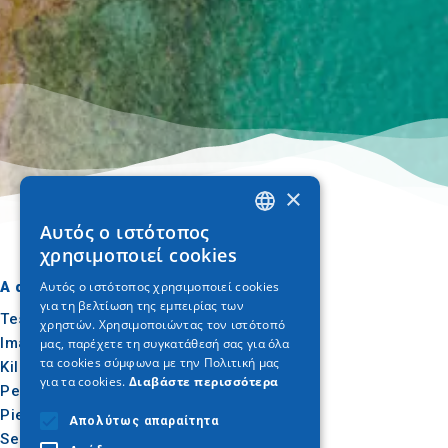
×
Αυτός ο ιστότοπος
GREEK
χρησιμοποιεί cookies
ENGLISH
Αυτός ο ιστότοπος χρησιμοποιεί cookies
A dónde ir
Qué hacer
για τη βελτίωση της εμπειρίας των
GERMAN
Tesalónica
Cultura
χρηστών. Χρησιμοποιώντας τον ιστότοπό
Imathia
Sol y mar
μας, παρέχετε τη συγκατάθεσή σας για όλα
τα cookies σύμφωνα με την Πολιτική μας
Kilkis
Al aire libre
για τα cookies.
Διαβάστε περισσότερα
Pella
Gastronomía
Pieria
Conferencias
Απολύτως απαραίτητα
Serres