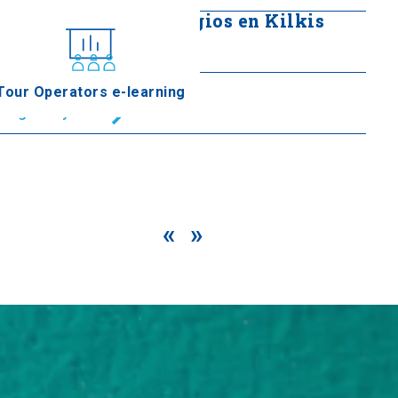
Colina de Agios Georgios en Kilkis
Seguir leyendo
Litochoro
Tour Operators e-learning
Seguir leyendo
«
»