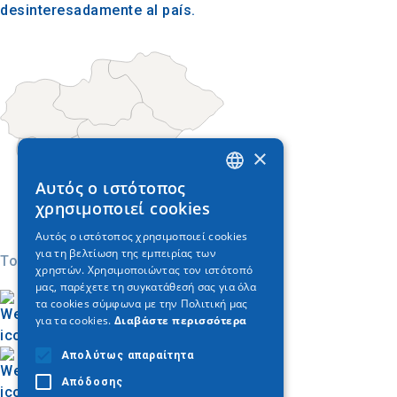
desinteresadamente al país.
×
Αυτός ο ιστότοπος
GREEK
χρησιμοποιεί cookies
ENGLISH
Αυτός ο ιστότοπος χρησιμοποιεί cookies
για τη βελτίωση της εμπειρίας των
GERMAN
Today
χρηστών. Χρησιμοποιώντας τον ιστότοπό
μας, παρέχετε τη συγκατάθεσή σας για όλα
τα cookies σύμφωνα με την Πολιτική μας
για τα cookies.
Διαβάστε περισσότερα
Απολύτως απαραίτητα
Απόδοσης