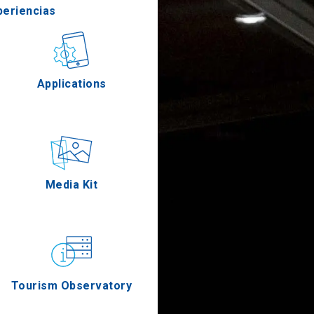
periencias
stronomía
Applications
Eventos
Media Kit
Tourism Observatory