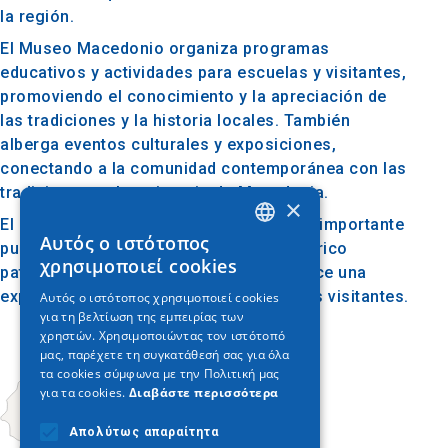
la región.
El Museo Macedonio organiza programas
educativos y actividades para escuelas y visitantes,
promoviendo el conocimiento y la apreciación de
las tradiciones y la historia locales. También
alberga eventos culturales y exposiciones,
conectando a la comunidad contemporánea con las
tradiciones y el patrimonio de Macedonia.
×
El Museo Macedonio de Kolindrou es un importante
Αυτός ο ιστότοπος
punto de referencia para comprender el rico
GREEK
χρησιμοποιεί cookies
patrimonio cultural de Macedonia y ofrece una
ENGLISH
experiencia interesante y educativa a sus visitantes.
Αυτός ο ιστότοπος χρησιμοποιεί cookies
για τη βελτίωση της εμπειρίας των
GERMAN
χρηστών. Χρησιμοποιώντας τον ιστότοπό
μας, παρέχετε τη συγκατάθεσή σας για όλα
τα cookies σύμφωνα με την Πολιτική μας
για τα cookies.
Διαβάστε περισσότερα
Απολύτως απαραίτητα