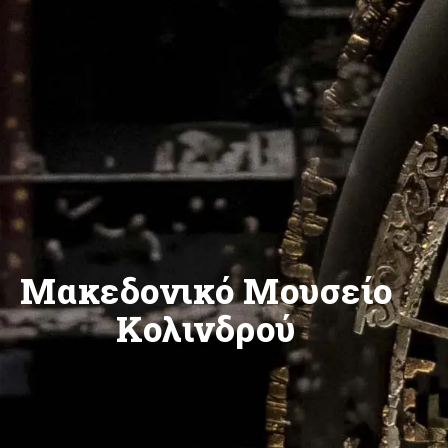
Μακεδονικό Μουσείο
Κολινδρού