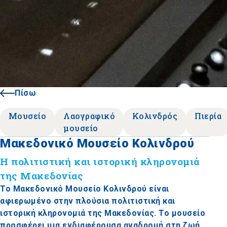
Πίσω
Μουσείο
Λαογραφικό
Κολινδρός
Πιερία
μουσείο
Μακεδονικό Μουσείο Κολινδρού
Η πολιτιστική και ιστορική κληρονομιά
της Μακεδονίας
Το Μακεδονικό Μουσείο Κολινδρού είναι
αφιερωμένο στην πλούσια πολιτιστική και
ιστορική κληρονομιά της Μακεδονίας. Το μουσείο
προσφέρει μια ενδιαφέρουσα αναδρομή στη ζωή