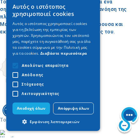
Το Μακεδονικό Μουσείο Κολινδρού είναι ένα
Αυτός ο ιστότοπος
GREEK
σημαντικό σημείο αναφοράς για την κατανόηση της
χρησιμοποιεί cookies
πλούσιας πολιτιστικής κληρονομιάς της
ENGLISH
Αυτός ο ιστότοπος χρησιμοποιεί cookies
Μακεδονίας και προσφέρει μια ενδιαφέρουσα και
για τη βελτίωση της εμπειρίας των
GERMAN
εκπαιδευτική εμπειρία στους επισκέπτες του.
χρηστών. Χρησιμοποιώντας τον ιστότοπό
μας, παρέχετε τη συγκατάθεσή σας για όλα
τα cookies σύμφωνα με την Πολιτική μας
για τα cookies.
Διαβάστε περισσότερα
Απολύτως απαραίτητα
Απόδοσης
Στόχευσης
Λειτουργικότητας
Αποδοχή όλων
Απόρριψη όλων
Today
Εμφάνιση λεπτομερειών