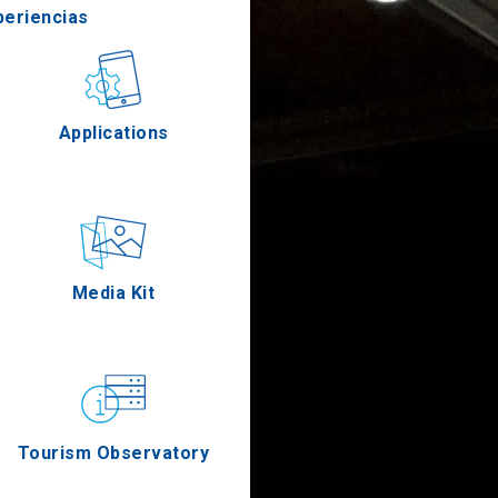
periencias
stronomía
Applications
Eventos
Media Kit
Tourism Observatory