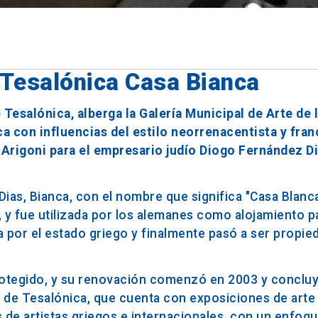
 Tesalónica Casa Bianca
Tesalónica, alberga la Galería Municipal de Arte de l
ca con influencias del estilo neorrenacentista y fran
 Arigoni para el empresario judío Diogo Fernández Di
ias, Bianca, con el nombre que significa "Casa Blanca"
a, y fue utilizada por los alemanes como alojamiento p
da por el estado griego y finalmente pasó a ser propie
otegido, y su renovación comenzó en 2003 y concluy
Arte de Tesalónica, que cuenta con exposiciones de ar
s de artistas griegos e internacionales, con un enfoqu