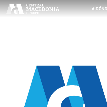
A DÓND