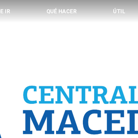
E IR
QUÉ HACER
ÚTIL