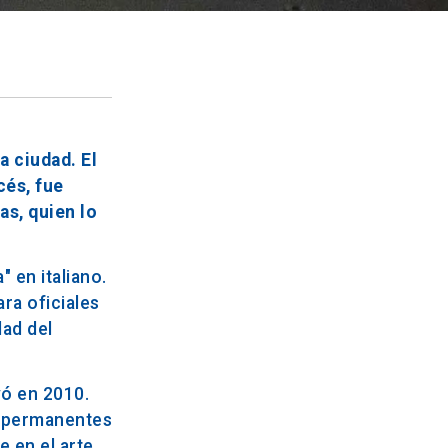
a ciudad. El
cés, fue
as, quien lo
 en italiano.
ara oficiales
dad del
ó en 2010.
te permanentes
e en el arte