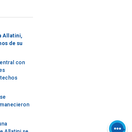
Allatini,
nos de su
central con
des
y techos
 se
ermanecieron
una
 Allatini se