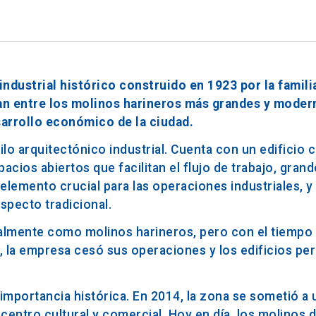
dustrial histórico construido en 1923 por la familia 
an entre los molinos harineros más grandes y moder
arrollo económico de la ciudad.
ilo arquitectónico industrial. Cuenta con un edificio 
cios abiertos que facilitan el flujo de trabajo, gran
 elemento crucial para las operaciones industriales, 
aspecto tradicional.
ipalmente como molinos harineros, pero con el tiempo
1, la empresa cesó sus operaciones y los edificios p
importancia histórica. En 2014, la zona se sometió a 
entro cultural y comercial. Hoy en día, los molinos de