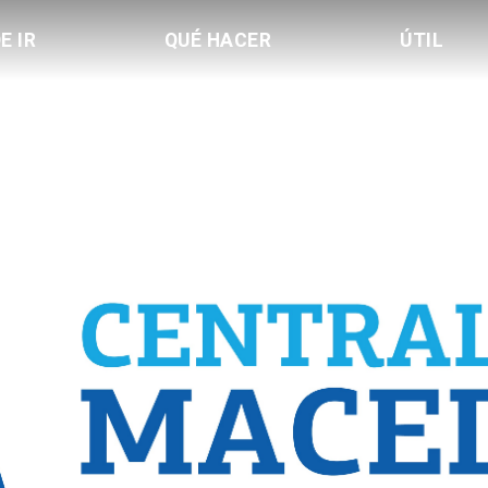
E IR
QUÉ HACER
ÚTIL