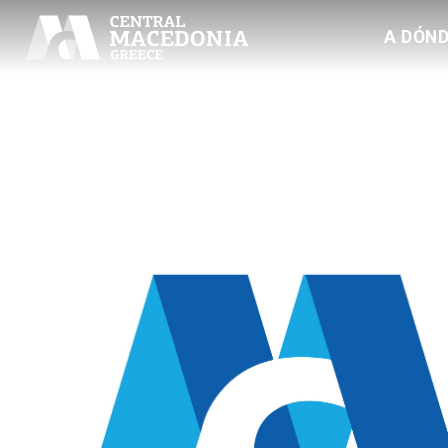
A DÓND