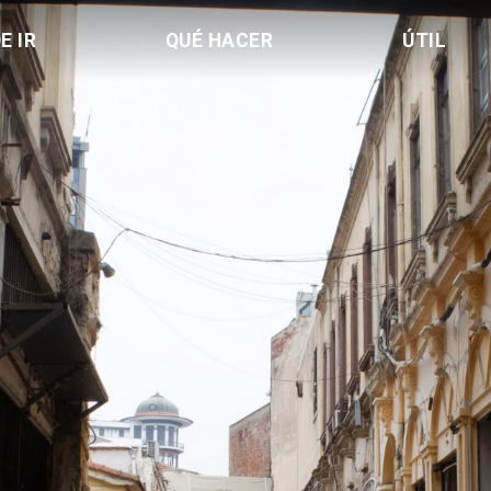
E IR
QUÉ HACER
ÚTIL