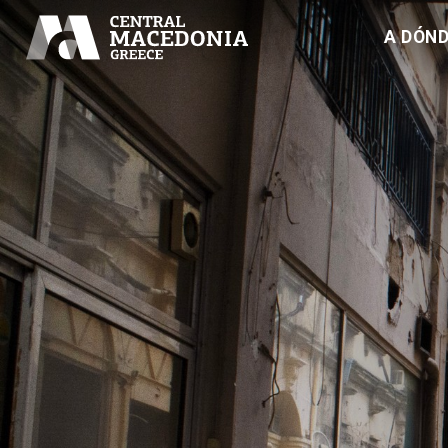
A DÓND