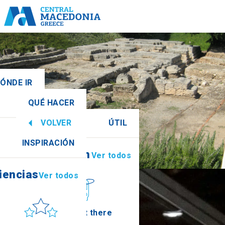
DÓNDE IR
QUÉ HACER
Ver todos
VOLVER
ÚTIL
iencias
Ver todos
INSPIRACIÓN
Información
Ver todos
a
iencias
Ver todos
Sol y mar
How to get there