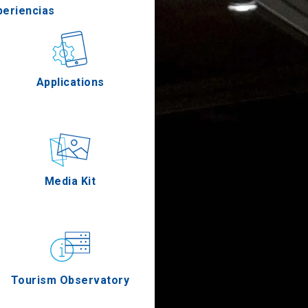
periencias
stronomía
Applications
Eventos
Media Kit
Tourism Observatory