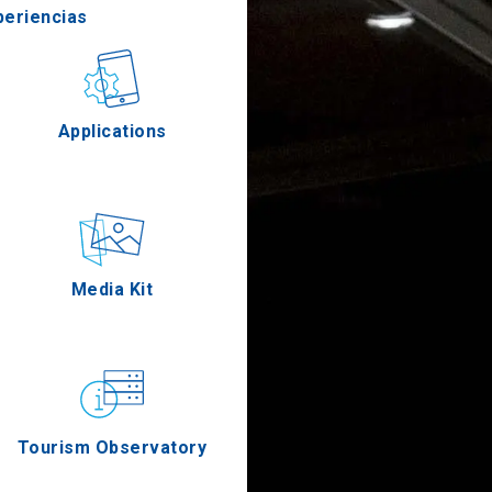
periencias
stronomía
Applications
Eventos
Media Kit
Tourism Observatory