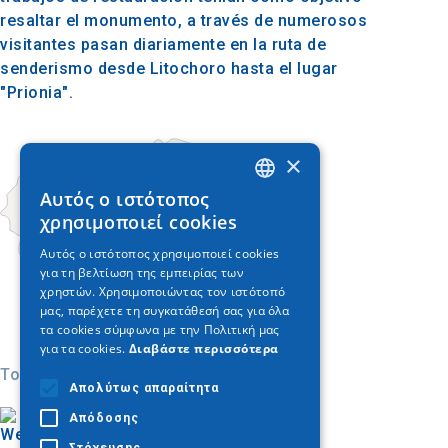
resaltar el monumento, a través de numerosos
visitantes pasan diariamente en la ruta de
senderismo desde Litochoro hasta el lugar
"Prionia".
×
Αυτός ο ιστότοπος
GREEK
χρησιμοποιεί cookies
ENGLISH
Αυτός ο ιστότοπος χρησιμοποιεί cookies
για τη βελτίωση της εμπειρίας των
GERMAN
χρηστών. Χρησιμοποιώντας τον ιστότοπό
μας, παρέχετε τη συγκατάθεσή σας για όλα
τα cookies σύμφωνα με την Πολιτική μας
για τα cookies.
Διαβάστε περισσότερα
Today
Απολύτως απαραίτητα
Απόδοσης