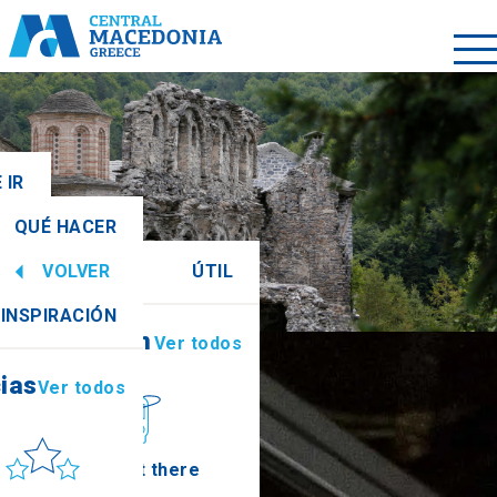
 IR
QUÉ HACER
odos
VOLVER
ÚTIL
ias
Ver todos
INSPIRACIÓN
Información
Ver todos
ias
Ver todos
Sol y mar
How to get there