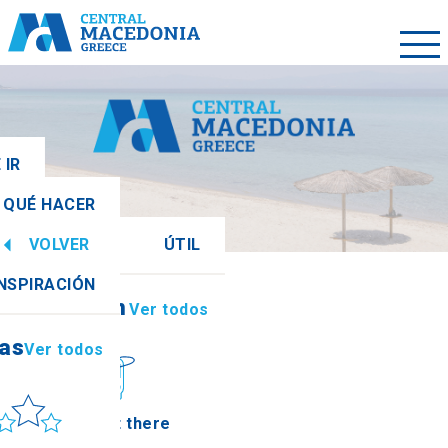
 IR
QUÉ HACER
VOLVER
ÚTIL
ias
Ver todos
INSPIRACIÓN
Información
Ver todos
ias
Ver todos
ol y mar
How to get there