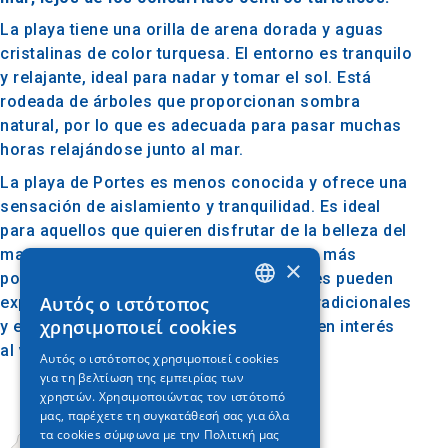
La playa tiene una orilla de arena dorada y aguas
cristalinas de color turquesa. El entorno es tranquilo
y relajante, ideal para nadar y tomar el sol. Está
rodeada de árboles que proporcionan sombra
natural, por lo que es adecuada para pasar muchas
horas relajándose junto al mar.
La playa de Portes es menos conocida y ofrece una
sensación de aislamiento y tranquilidad. Es ideal
para aquellos que quieren disfrutar de la belleza del
mar sin el ruido y el tráfico de las playas más
×
populares. A poca distancia, los visitantes pueden
Αυτός ο ιστότοπος
explorar Nea Potidea con sus tabernas tradicionales
GREEK
χρησιμοποιεί cookies
y el histórico canal de Potidea, que añaden interés
ENGLISH
al viaje.
Αυτός ο ιστότοπος χρησιμοποιεί cookies
για τη βελτίωση της εμπειρίας των
GERMAN
χρηστών. Χρησιμοποιώντας τον ιστότοπό
μας, παρέχετε τη συγκατάθεσή σας για όλα
τα cookies σύμφωνα με την Πολιτική μας