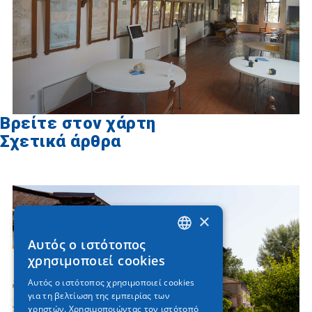
Βρείτε στον χάρτη
Σχετικά άρθρα
×
Αυτός ο ιστότοπος
GREEK
χρησιμοποιεί cookies
ENGLISH
Αυτός ο ιστότοπος χρησιμοποιεί cookies
για τη βελτίωση της εμπειρίας των
GERMAN
χρηστών. Χρησιμοποιώντας τον ιστότοπό