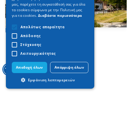
μας, παρέχετε τη συγκατάθεσή σας για όλα
τα cookies σύμφωνα με την Πολιτική μας
για τα cookies.
Διαβάστε περισσότερα
Απολύτως απαραίτητα
Βαρόσι Έδεσσας
Απόδοσης
Στόχευσης
Λειτουργικότητας
Αποδοχή όλων
Απόρριψη όλων
Εμφάνιση λεπτομερειών
Απολύτως απαραίτητα
Απόδοσης
Στόχευσης
Λειτουργικότητας
}
Τα απολύτως απαραίτητα cookies
επιτρέπουν βασικές λειτουργίες του
ιστότοπου, όπως τη σύνδεση χρήστη και