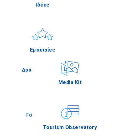
Ιδέες
Πέλλα
Ήλιος & Θάλασσα
Applications
Εμπειρίες
α
Σέρρες
Δραστηριότητες
Media Kit
κή
Άγιον Όρος
Γαστρονομία
Tourism Observatory