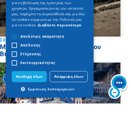
για τη βελτίωση της εμπειρίας των
GERMAN
χρηστών. Χρησιμοποιώντας τον ιστότοπό
μας, παρέχετε τη συγκατάθεσή σας για όλα
τα cookies σύμφωνα με την Πολιτική μας
για τα cookies.
Διαβάστε περισσότερα
Απολύτως απαραίτητα
Σέρρες
Μονή Κοιμήσεως της Θεοτόκου
Απόδοσης
Βύσσιανης
Στόχευσης
Λειτουργικότητας
Αποδοχή όλων
Απόρριψη όλων
Εμφάνιση λεπτομερειών
Απολύτως απαραίτητα
Απόδοσης
Στόχευσης
Λειτουργικότητας
Τα απολύτως απαραίτητα cookies