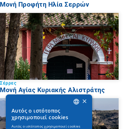
Μονή Προφήτη Ηλία Σερρών
Σέρρες
Μονή Αγίας Κυριακής Αλιστράτης
×
Αυτός ο ιστότοπος
GREEK
χρησιμοποιεί cookies
ENGLISH
Αυτός ο ιστότοπος χρησιμοποιεί cookies