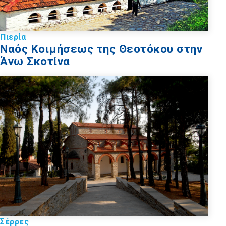
Πιερία
Ναός Κοιμήσεως της Θεοτόκου στην
Άνω Σκοτίνα
Σέρρες