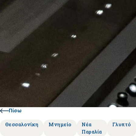
Πίσω
Θεσσαλονίκη
Μνημείο
Νέα
Γλυπτό
Παραλία