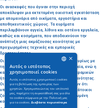
Οι ανασκαφές που έγιναν στην περιοχή
αποκάλυψαν μια εκτεταμένη οικιστική εγκατάσταση
με απομεινάρια από οικήματα, εργαστήρια και
αποθηκευτικούς χώρους. Τα ευρήματα
περιλαμβάνουν αγγεία, λίθινα και οστέινα εργαλεία,
καθώς και κοσμήματα, που αποδεικνύουν την
ανάπτυξη μιας ακμάζουσας κοινότητας με
προχωρημένες τεχνικές και εμπορικές
δραστηριότητες.
×
Οι κάτοικοι του οικισμού ασχολούνταν κυρίως με
Αυτός ο ιστότοπος
τη γεωργία, την κτηνοτροφία και την αλιεία, ενώ η
GREEK
χρησιμοποιεί cookies
καλλιέργεια σιτηρών και η κατασκευή κεραμικών
ENGLISH
ήταν σημαντικές δραστηριότητες της κοινότητας.
Αυτός ο ιστότοπος χρησιμοποιεί cookies
Οι αρχαιολογικές ενδείξεις υποδηλώνουν ότι
για τη βελτίωση της εμπειρίας των
GERMAN
χρηστών. Χρησιμοποιώντας τον ιστότοπό
υπήρχε κοινωνική οργάνωση και ότι οι κάτοικοι
μας, παρέχετε τη συγκατάθεσή σας για όλα
ζούσαν σε μια δομημένη και καλά οργανωμένη
τα cookies σύμφωνα με την Πολιτική μας
κοινότητα.
για τα cookies.
Διαβάστε περισσότερα