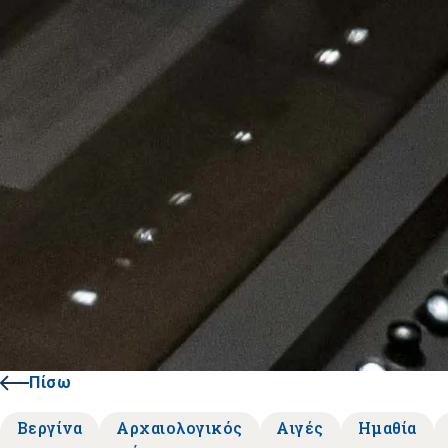
Πίσω
Βεργίνα
Αρχαιολογικός
Αιγές
Ημαθία