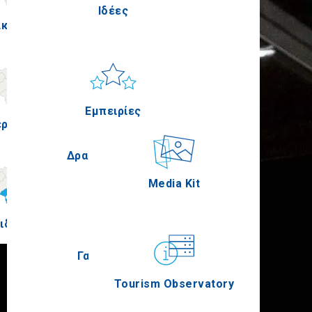
Ιδέες
λκίς
Πέλλα
Ήλιος & Θάλασσα
Applications
Εμπειρίες
ερία
Σέρρες
Δραστηριότητες
Media Kit
ιδική
Άγιον Όρος
Γαστρονομία
Tourism Observatory