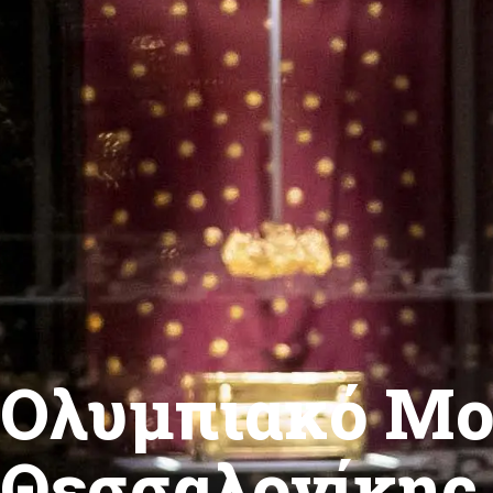
Ολυμπιακό Μο
Θεσσαλονίκης