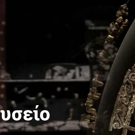
υσείο