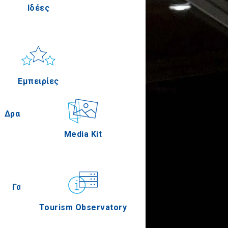
Ιδέες
Πέλλα
Ήλιος & Θάλασσα
Applications
Εμπειρίες
Σέρρες
Δραστηριότητες
Media Kit
Άγιον Όρος
Γαστρονομία
Tourism Observatory