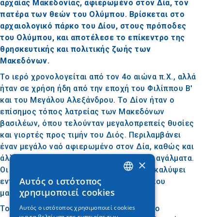
αρχαίας Μακεδονίας, αφιερωμένο στον Δία, τον
πατέρα των θεών του Ολύμπου. Βρίσκεται στο
αρχαιολογικό πάρκο του Δίου, στους πρόποδες
του Ολύμπου, και αποτέλεσε το επίκεντρο της
θρησκευτικής και πολιτικής ζωής των
Μακεδόνων.
Το ιερό χρονολογείται από τον 4ο αιώνα π.Χ., αλλά
ήταν σε χρήση ήδη από την εποχή του Φιλίππου Β'
και του Μεγάλου Αλεξάνδρου. Το Δίον ήταν ο
επίσημος τόπος λατρείας των Μακεδόνων
βασιλέων, όπου τελούνταν μεγαλοπρεπείς θυσίες
και γιορτές προς τιμήν του Διός. Περιλαμβάνει
έναν μεγάλο ναό αφιερωμένο στον Δία, καθώς και
άλλες εγκαταστάσεις όπως βωμούς και αγάλματα.
×
Οι αρχαιολογικές ανασκαφές έχουν αποκαλύψει
Αυτός ο ιστότοπος
εντυπωσιακά αγάλματα και επιγραφές, που
GREEK
χρησιμοποιεί cookies
μαρτυρούν τη σπουδαιότητα του ιερού.
ENGLISH
Αυτός ο ιστότοπος χρησιμοποιεί cookies
Το Ιερό του Ολυμπίου Διός δεν ήταν μόνο
για τη βελτίωση της εμπειρίας των
GERMAN