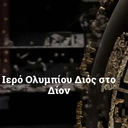
Ιερό Ολυμπίου Διός στο
Δίον