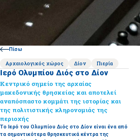
Πίσω
Αρχαιολογικός χώρος
Δίον
Πιερία
Ιερό Ολυμπίου Διός στο Δίον
Κεντρικό σημείο της αρχαίας
μακεδονικής θρησκείας και αποτελεί
αναπόσπαστο κομμάτι της ιστορίας και
της πολιτιστικής κληρονομιάς της
περιοχής
Το Ιερό του Ολυμπίου Διός στο Δίον είναι ένα από
τα σημαντικότερα θρησκευτικά κέντρα της