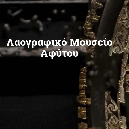
Λαογραφικό Μουσείο
Αφύτου