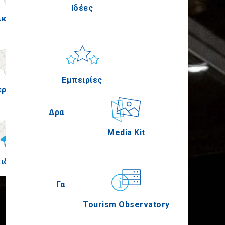
Ιδέες
λκίς
Πέλλα
Ήλιος & Θάλασσα
Applications
Εμπειρίες
ερία
Σέρρες
Δραστηριότητες
Media Kit
ιδική
Άγιον Όρος
Γαστρονομία
Tourism Observatory