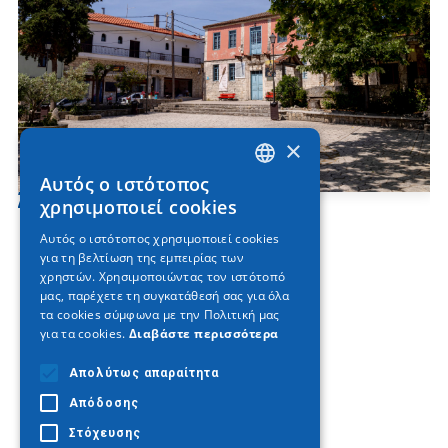
×
Αυτός ο ιστότοπος
GREEK
Άφυτος (Άθυτος)
χρησιμοποιεί cookies
ENGLISH
Αυτός ο ιστότοπος χρησιμοποιεί cookies
για τη βελτίωση της εμπειρίας των
GERMAN
χρηστών. Χρησιμοποιώντας τον ιστότοπό
μας, παρέχετε τη συγκατάθεσή σας για όλα
τα cookies σύμφωνα με την Πολιτική μας
για τα cookies.
Διαβάστε περισσότερα
Απολύτως απαραίτητα
Απόδοσης
Στόχευσης