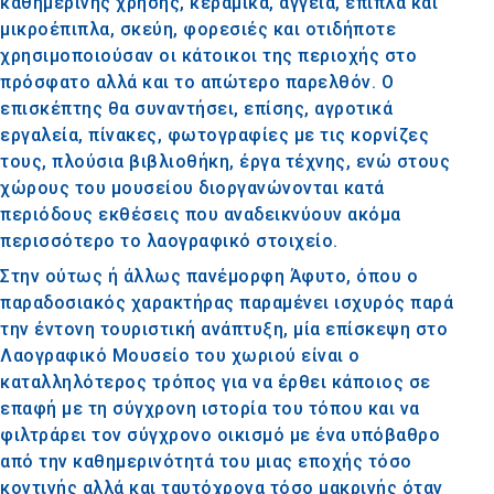
καθημερινής χρήσης, κεραμικά, αγγεία, έπιπλα και
μικροέπιπλα, σκεύη, φορεσιές και οτιδήποτε
χρησιμοποιούσαν οι κάτοικοι της περιοχής στο
πρόσφατο αλλά και το απώτερο παρελθόν. Ο
επισκέπτης θα συναντήσει, επίσης, αγροτικά
εργαλεία, πίνακες, φωτογραφίες με τις κορνίζες
τους, πλούσια βιβλιοθήκη, έργα τέχνης, ενώ στους
χώρους του μουσείου διοργανώνονται κατά
περιόδους εκθέσεις που αναδεικνύουν ακόμα
περισσότερο το λαογραφικό στοιχείο.
Στην ούτως ή άλλως πανέμορφη Άφυτο, όπου ο
παραδοσιακός χαρακτήρας παραμένει ισχυρός παρά
την έντονη τουριστική ανάπτυξη, μία επίσκεψη στο
Λαογραφικό Μουσείο του χωριού είναι ο
καταλληλότερος τρόπος για να έρθει κάποιος σε
επαφή με τη σύγχρονη ιστορία του τόπου και να
φιλτράρει τον σύγχρονο οικισμό με ένα υπόβαθρο
από την καθημερινότητά του μιας εποχής τόσο
κοντινής αλλά και ταυτόχρονα τόσο μακρινής όταν