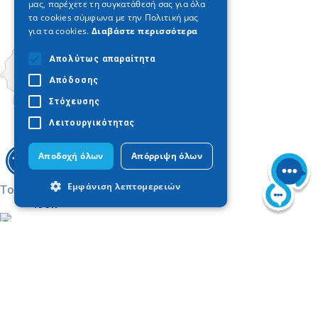
μας, παρέχετε τη συγκατάθεσή σας για όλα
τα cookies σύμφωνα με την Πολιτική μας
για τα cookies.
Διαβάστε περισσότερα
Απολύτως απαραίτητα
Απόδοσης
Στόχευσης
Λειτουργικότητας
Αποδοχή όλων
Απόρριψη όλων
Εμφάνιση λεπτομερειών
Today
Απολύτως απαραίτητα
Απόδοσης
Στόχευσης
Λειτουργικότητας
Τα απολύτως απαραίτητα cookies
επιτρέπουν βασικές λειτουργίες του
ιστότοπου, όπως τη σύνδεση χρήστη και
Βρείτε στον χάρτη
τη διαχείριση λογαριασμού. Ο ιστότοπος