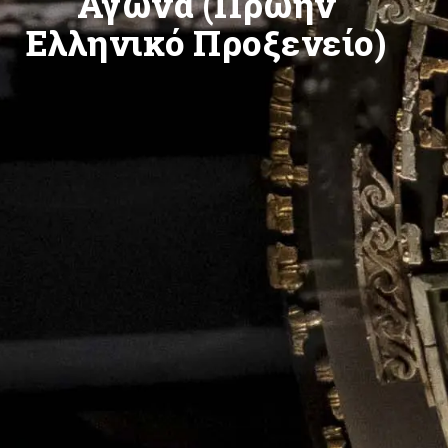
Αγώνα (Πρώην
Ελληνικό Προξενείο)