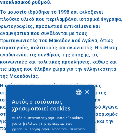
νεοκλασικού ρυθμού.
Το μουσείο ιδρύθηκε το 1998 και φιλοξενεί
πλούσιο υλικό που περιλαμβάνει ιστορικά έγγραφα,
φωτογραφίες, προσωπικά αντικείμενα και
αναμνηστικά που συνδέονται με τους
πρωταγωνιστές του Μακεδονικού Αγώνα, όπως
στρατηγούς, πολιτικούς και αγωνιστές. Η έκθεση
αναδεικνύει τις συνθήκες της εποχής, τις
κοινωνικές και πολιτικές προκλήσεις, καθώς και
τις μάχες που έλαβαν χώρα για την ελληνικότητα
της Μακεδονίας.
Η επίσκεψη στο μουσείο προσφέρει στους
×
επισκέπτες μια εμπεριστατωμένη εικόνα της
ιστορίας της περιοχής και συμβάλλει στην
Αυτός ο ιστότοπος
GREEK
κατανόηση της σημασίας του Μακεδονικού Αγώνα
χρησιμοποιεί cookies
ENGLISH
στην ελληνική ιστορία. Είναι ιδανικός προορισμός
Αυτός ο ιστότοπος χρησιμοποιεί cookies
για όσους ενδιαφέρονται για την ιστορία και την
για τη βελτίωση της εμπειρίας των
GERMAN
πολιτιστική κληρονομιά της Μακεδονίας.
χρηστών. Χρησιμοποιώντας τον ιστότοπό