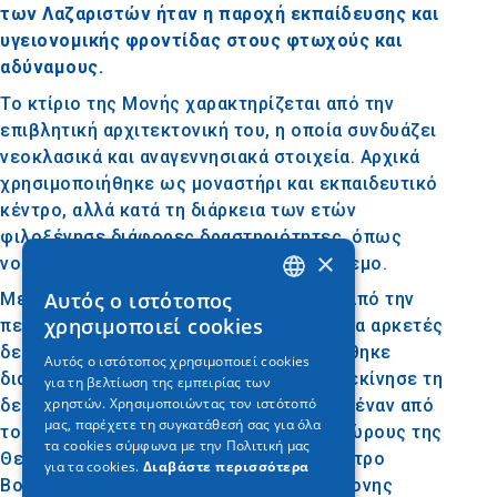
των Λαζαριστών ήταν η παροχή εκπαίδευσης και
υγειονομικής φροντίδας στους φτωχούς και
αδύναμους.
Το κτίριο της Μονής χαρακτηρίζεται από την
επιβλητική αρχιτεκτονική του, η οποία συνδυάζει
νεοκλασικά και αναγεννησιακά στοιχεία. Αρχικά
χρησιμοποιήθηκε ως μοναστήρι και εκπαιδευτικό
κέντρο, αλλά κατά τη διάρκεια των ετών
φιλοξένησε διάφορες δραστηριότητες, όπως
×
νοσοκομείο κατά τον Α΄ Παγκόσμιο Πόλεμο.
Αυτός ο ιστότοπος
Μετά την αποχώρηση των Λαζαριστών από την
GREEK
χρησιμοποιεί cookies
περιοχή, η Μονή περιήλθε σε αχρησία για αρκετές
ENGLISH
δεκαετίες, μέχρι που το 1980 ανακηρύχθηκε
Αυτός ο ιστότοπος χρησιμοποιεί cookies
διατηρητέο μνημείο. Η ανακαίνισή της ξεκίνησε τη
για τη βελτίωση της εμπειρίας των
GERMAN
χρηστών. Χρησιμοποιώντας τον ιστότοπό
δεκαετία του 1990 και σήμερα αποτελεί έναν από
μας, παρέχετε τη συγκατάθεσή σας για όλα
τους σημαντικότερους πολιτιστικούς χώρους της
τα cookies σύμφωνα με την Πολιτική μας
Θεσσαλονίκης. Στεγάζει το Κρατικό Θέατρο
για τα cookies.
Διαβάστε περισσότερα
Βορείου Ελλάδος και το Μουσείο Σύγχρονης