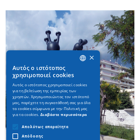
×
Αυτός ο ιστότοπος
GREEK
χρησιμοποιεί cookies
ENGLISH
Αυτός ο ιστότοπος χρησιμοποιεί cookies
για τη βελτίωση της εμπειρίας των
GERMAN
χρηστών. Χρησιμοποιώντας τον ιστότοπό
μας, παρέχετε τη συγκατάθεσή σας για όλα
τα cookies σύμφωνα με την Πολιτική μας
για τα cookies.
Διαβάστε περισσότερα
Απολύτως απαραίτητα
Απόδοσης