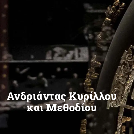
Ανδριάντας Κυρίλλου
και Μεθοδίου