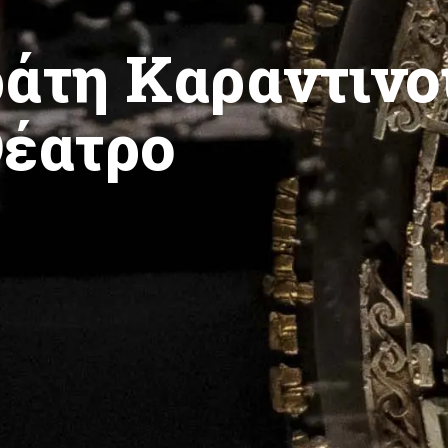
άτη Καραντινο
Θέατρο