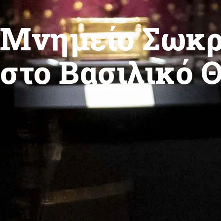
Μνημείο Σωκρ
στο Βασιλικό 