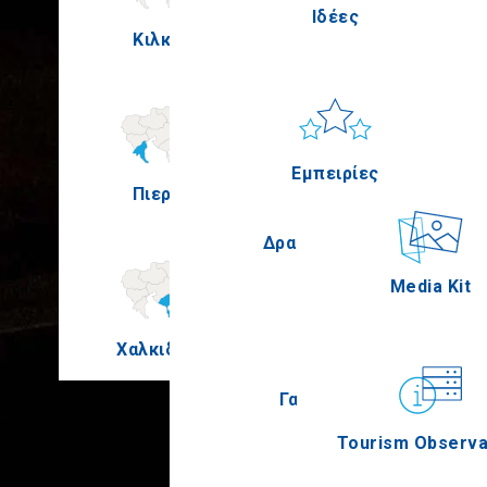
Ιδέες
Κιλκίς
Πέλλα
Ήλιος & Θάλασσα
Applications
Εμπειρίες
Πιερία
Σέρρες
Δραστηριότητες
Media Kit
Χαλκιδική
Άγιον Όρος
Γαστρονομία
Tourism Observa