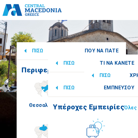
ΠΙΣΩ
ΠΟΥ ΝΑ ΠΑΤΕ
ΠΙΣΩ
ΤΙ ΝΑ ΚΑΝΕΤΕ
Περιφερειακές Ενότητες
Όλες
ΠΙΣΩ
ΧΡ
Υπέροχες Εμπειρίες
Όλες
ΠΙΣΩ
ΕΜΠΝΕΥΣΟΥ
Πληροφορίες
Θεσσαλονίκη
Ημαθία
Υπέροχες Εμπειρίες
Όλες
Πολιτισμός
How to get the