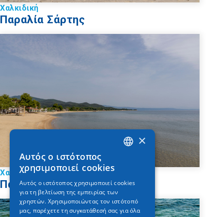
Χαλκιδική
Παραλία Σάρτης
×
Αυτός ο ιστότοπος
GREEK
χρησιμοποιεί cookies
Χαλκιδική
ENGLISH
Παραλία Ολυμπιάδας
Αυτός ο ιστότοπος χρησιμοποιεί cookies
για τη βελτίωση της εμπειρίας των
GERMAN
χρηστών. Χρησιμοποιώντας τον ιστότοπό
μας, παρέχετε τη συγκατάθεσή σας για όλα