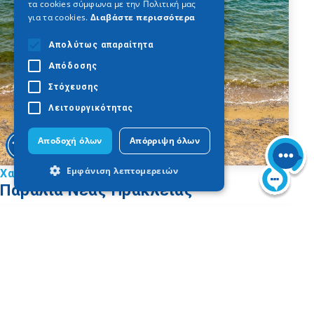
τα cookies σύμφωνα με την Πολιτική μας
για τα cookies.
Διαβάστε περισσότερα
Απολύτως απαραίτητα
Απόδοσης
Στόχευσης
Λειτουργικότητας
Αποδοχή όλων
Απόρριψη όλων
Εμφάνιση λεπτομερειών
Χαλκιδική
Παραλία Νέας Ηράκλειας
Απολύτως απαραίτητα
Απόδοσης
Στόχευσης
Λειτουργικότητας
Τα απολύτως απαραίτητα cookies
επιτρέπουν βασικές λειτουργίες του
ιστότοπου, όπως τη σύνδεση χρήστη και
τη διαχείριση λογαριασμού. Ο ιστότοπος
δεν μπορεί να χρησιμοποιηθεί σωστά