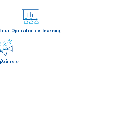
νέδρια
Tour Operators e-learning
ηλώσεις