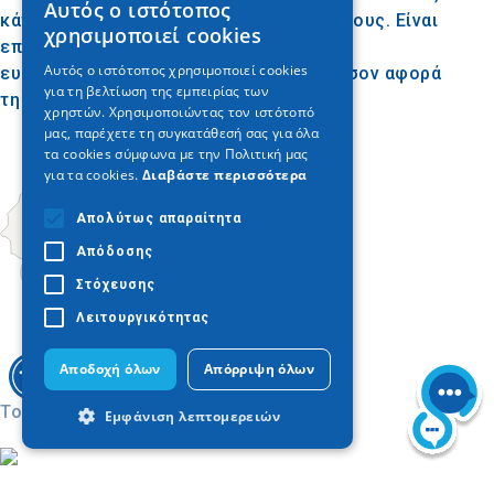
Αυτός ο ιστότοπος
GREEK
κάτι που είναι αναγκαίο για την ευζωία τους. Είναι
χρησιμοποιεί cookies
επίσης μια απόδειξη της αυξανόμενης
ENGLISH
Αυτός ο ιστότοπος χρησιμοποιεί cookies
ευαισθητοποίησης της Θεσσαλονίκης όσον αφορά
για τη βελτίωση της εμπειρίας των
GERMAN
τη φροντίδα των ζώων συντροφιάς.
χρηστών. Χρησιμοποιώντας τον ιστότοπό
μας, παρέχετε τη συγκατάθεσή σας για όλα
τα cookies σύμφωνα με την Πολιτική μας
για τα cookies.
Διαβάστε περισσότερα
Απολύτως απαραίτητα
Απόδοσης
Στόχευσης
Λειτουργικότητας
Αποδοχή όλων
Απόρριψη όλων
Today
Εμφάνιση λεπτομερειών