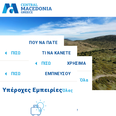
ΠΟΥ ΝΑ ΠΑΤΕ
ΠΙΣΩ
ΤΙ ΝΑ ΚΑΝΕΤΕ
ειακές Ενότητες
Όλες
ΠΙΣΩ
ΧΡΗΣΙΜΑ
Υπέροχες Εμπειρίες
Όλες
ΠΙΣΩ
ΕΜΠΝΕΥΣΟΥ
Πληροφορίες
Όλα
νίκη
Ημαθία
Υπέροχες Εμπειρίες
Όλες
Πολιτισμός
How to get there