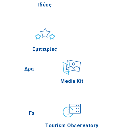
Ιδέες
ίς
Πέλλα
Ήλιος & Θάλασσα
Applications
Εμπειρίες
ία
Σέρρες
Δραστηριότητες
Media Kit
ική
Άγιον Όρος
Γαστρονομία
Tourism Observatory