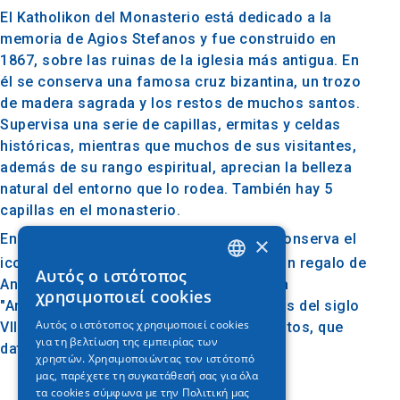
El Katholikon del Monasterio está dedicado a la
memoria de Agios Stefanos y fue construido en
1867, sobre las ruinas de la iglesia más antigua. En
él se conserva una famosa cruz bizantina, un trozo
de madera sagrada y los restos de muchos santos.
Supervisa una serie de capillas, ermitas y celdas
históricas, mientras que muchos de sus visitantes,
además de su rango espiritual, aprecian la belleza
natural del entorno que lo rodea. También hay 5
capillas en el monasterio.
En el Monasterio de Konstamonitou se conserva el
×
icono de Panagia Odigitria del siglo XII, un regalo
de
Αυτός ο ιστότοπος
GREEK
Ana de la Filantropía, el icono de Panagia
χρησιμοποιεί cookies
"Antifonitria" y el icono de Agios Stefanos del siglo
ENGLISH
Αυτός ο ιστότοπος χρησιμοποιεί cookies
VIII. La biblioteca conserva 110 manuscritos, que
για τη βελτίωση της εμπειρίας των
GERMAN
datan de los siglos XII al XVIII.
χρηστών. Χρησιμοποιώντας τον ιστότοπό
μας, παρέχετε τη συγκατάθεσή σας για όλα
τα cookies σύμφωνα με την Πολιτική μας