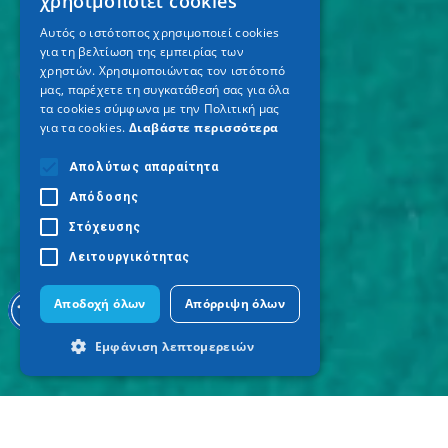
χρησιμοποιεί cookies
ENGLISH
Αυτός ο ιστότοπος χρησιμοποιεί cookies
για τη βελτίωση της εμπειρίας των
GERMAN
χρηστών. Χρησιμοποιώντας τον ιστότοπό
μας, παρέχετε τη συγκατάθεσή σας για όλα
τα cookies σύμφωνα με την Πολιτική μας
για τα cookies.
Διαβάστε περισσότερα
Απολύτως απαραίτητα
Απόδοσης
Στόχευσης
Λειτουργικότητας
Αποδοχή όλων
Απόρριψη όλων
Εμφάνιση λεπτομερειών
Απολύτως απαραίτητα
Απόδοσης
Στόχευσης
Λειτουργικότητας