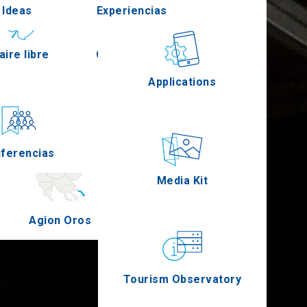
Ideas
Experiencias
Pella
aire libre
Gastronomía
Applications
Serres
ferencias
Eventos
Media Kit
Agion Oros
Tourism Observatory