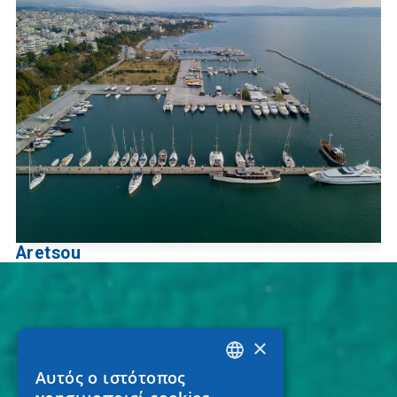
Aretsou
×
Αυτός ο ιστότοπος
GREEK