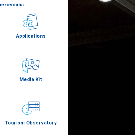
periencias
stronomía
Applications
Eventos
Media Kit
Tourism Observatory