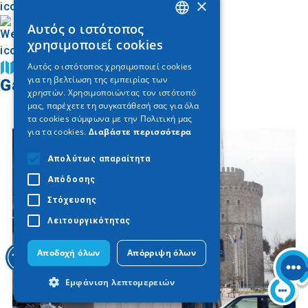
×
Αυτός ο ιστότοπος
GREEK
χρησιμοποιεί cookies
ENGLISH
Αυτός ο ιστότοπος χρησιμοποιεί cookies
Buscar en el mapa
για τη βελτίωση της εμπειρίας των
GERMAN
Galería de imágenes
χρηστών. Χρησιμοποιώντας τον ιστότοπό
μας, παρέχετε τη συγκατάθεσή σας για όλα
τα cookies σύμφωνα με την Πολιτική μας
για τα cookies.
Διαβάστε περισσότερα
Απολύτως απαραίτητα
Απόδοσης
Στόχευσης
Λειτουργικότητας
Αποδοχή όλων
Απόρριψη όλων
Εμφάνιση λεπτομερειών