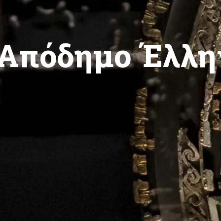
 Απόδημο Έλλη