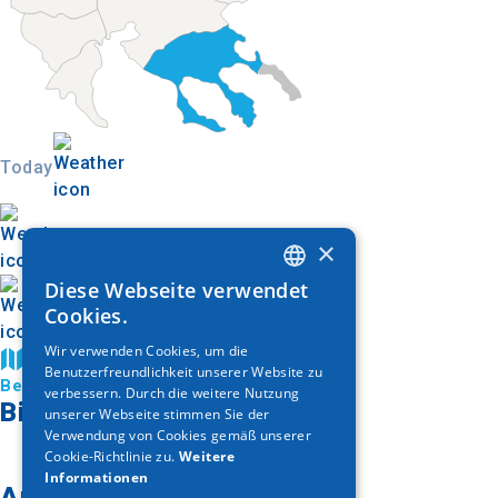
Today
×
Diese Webseite verwendet
GREEK
Cookies.
ENGLISH
Wir verwenden Cookies, um die
Auf der Karte finden
Benutzerfreundlichkeit unserer Website zu
GERMAN
Besuchen Sie Kassandra
verbessern. Durch die weitere Nutzung
Bildergalerie
unserer Webseite stimmen Sie der
Verwendung von Cookies gemäß unserer
Cookie-Richtlinie zu.
Weitere
Informationen
Auf der Karte finden