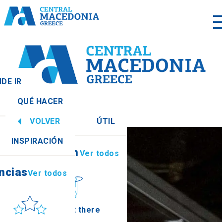
DE IR
QUÉ HACER
 todos
VOLVER
ÚTIL
ncias
Ver todos
INSPIRACIÓN
Información
Ver todos
ncias
Ver todos
Sol y mar
How to get there