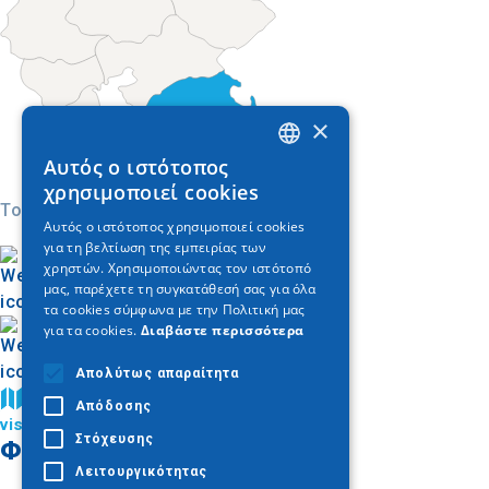
×
Αυτός ο ιστότοπος
GREEK
χρησιμοποιεί cookies
Today
ENGLISH
Αυτός ο ιστότοπος χρησιμοποιεί cookies
για τη βελτίωση της εμπειρίας των
GERMAN
χρηστών. Χρησιμοποιώντας τον ιστότοπό
μας, παρέχετε τη συγκατάθεσή σας για όλα
τα cookies σύμφωνα με την Πολιτική μας
για τα cookies.
Διαβάστε περισσότερα
Απολύτως απαραίτητα
Βρείτε στον χάρτη
Απόδοσης
visit kassandra
Στόχευσης
Φωτογραφίες
Λειτουργικότητας