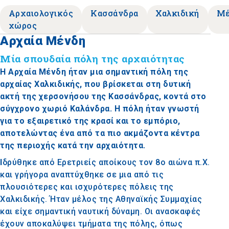
Αρχαιολογικός
Κασσάνδρα
Χαλκιδική
Μέ
χώρος
Αρχαία Μένδη
Μία σπουδαία πόλη της αρχαιότητας
Η Αρχαία Μένδη ήταν μια σημαντική πόλη της
αρχαίας Χαλκιδικής, που βρίσκεται στη δυτική
ακτή της χερσονήσου της Κασσάνδρας, κοντά στο
σύγχρονο χωριό Καλάνδρα. Η πόλη ήταν γνωστή
για το εξαιρετικό της κρασί και το εμπόριο,
αποτελώντας ένα από τα πιο ακμάζοντα κέντρα
της περιοχής κατά την αρχαιότητα.
Ι
δρύθηκε από Ερετριείς αποίκους τον 8ο αιώνα π.Χ.
και γρήγορα αναπτύχθηκε σε μια από τις
πλουσιότερες και ισχυρότερες πόλεις της
Χαλκιδικής. Ήταν μέλος της Αθηναϊκής Συμμαχίας
και είχε σημαντική ναυτική δύναμη.
Οι ανασκαφές
έχουν αποκαλύψει τμήματα της πόλης, όπως