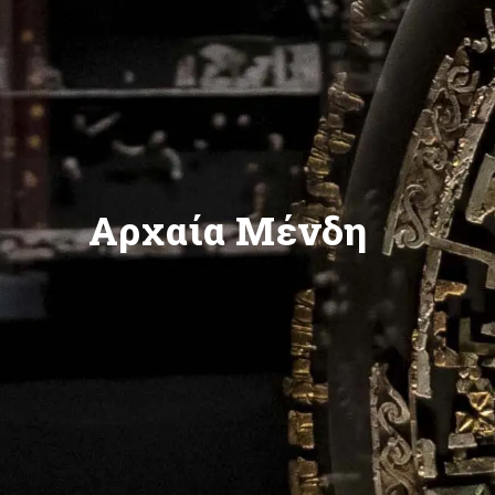
Αρχαία Μένδη