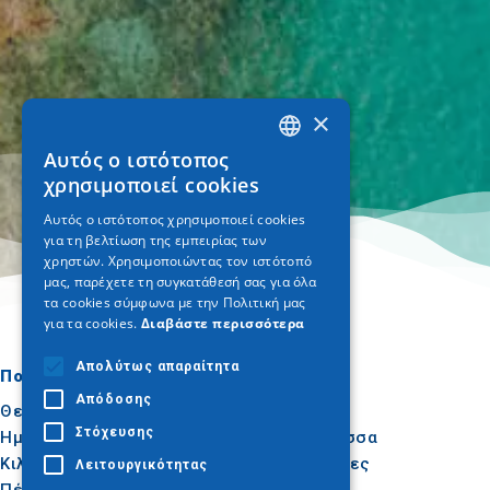
×
Αυτός ο ιστότοπος
GREEK
χρησιμοποιεί cookies
ENGLISH
Αυτός ο ιστότοπος χρησιμοποιεί cookies
για τη βελτίωση της εμπειρίας των
GERMAN
χρηστών. Χρησιμοποιώντας τον ιστότοπό
μας, παρέχετε τη συγκατάθεσή σας για όλα
τα cookies σύμφωνα με την Πολιτική μας
για τα cookies.
Διαβάστε περισσότερα
Απολύτως απαραίτητα
Πού να πάτε
Τι να κάνετε
Απόδοσης
Θεσσαλονίκη
Πολιτισμός
Στόχευσης
Ημαθία
Ήλιος & Θάλασσα
Κιλκίς
Δραστηριότητες
Λειτουργικότητας