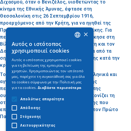
Διχασμού, όταν ο Βενιζέλος, υιοθετώντας το
κίνημα της Εθνικής Άμυνας, έφτασε στη
Θεσσαλονίκη στις 26 Σεπτεμβρίου 1916,
προερχόμενος από την Κρήτη, για να ηγηθεί της
Προσωρινής Κυβέρνησης της Θεσσαλονίκης. Για
×
περίπου εννέα μήνες, ο Βενιζέλος κατοίκησε στη
Αυτός ο ιστότοπος
Βίλα Καπαντζή, μαζί με τον Κουντουριώτη και τον
GREEK
χρησιμοποιεί cookies
Δαγκλή, καθιστώντας το κτίριο αυτό ένα από τα
ENGLISH
σημαντικότερα ιστορικά σημεία της πόλης κατά την
Αυτός ο ιστότοπος χρησιμοποιεί cookies
κρίσιμη αυτή περίοδο.
για τη βελτίωση της εμπειρίας των
GERMAN
χρηστών. Χρησιμοποιώντας τον ιστότοπό
Το κείμενο στη βάση της στήλης, στα ελληνικά και
μας, παρέχετε τη συγκατάθεσή σας για όλα
αγγλικά, αφηγείται τα γεγονότα αυτής της
τα cookies σύμφωνα με την Πολιτική μας
για τα cookies.
Διαβάστε περισσότερα
περιόδου, υπογραμμίζοντας τη σημασία της
συγκεκριμένης φωτογραφίας, που απεικονίζει τη
Απολύτως απαραίτητα
στιγμή μιας σημαντικής πολιτικής κίνησης που
Απόδοσης
επηρέασε την πορεία της Ελλάδας κατά τον Πρώτο
Παγκόσμιο Πόλεμο.
Στόχευσης
Λειτουργικότητας