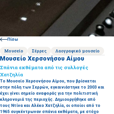
Πίσω
Μουσείο
Σέρρες
Λαογραφικό μουσείο
Μουσείο Χερσονήσου Αίμου
Σπάνια εκθέματα από τις συλλογές
Χατζηλία
Το Μουσείο Χερσονήσου Αίμου, που βρίσκεται
στην πόλη των Σερρών, εγκαινιάστηκε το 2003 και
έχει γίνει σημείο αναφοράς για την πολιτιστική
κληρονομιά της περιοχής. Δημιουργήθηκε από
τους Ντίνα και Αλέκο Χατζηλία, οι οποίοι από το
1965 συγκέντρωναν σπάνια εκθέματα, με στόχο