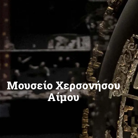
Μουσείο Χερσονήσου
Αίμου