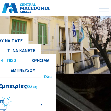
ΟΥ ΝΑ ΠΑΤΕ
ΤΙ ΝΑ ΚΑΝΕΤΕ
τητες
Όλες
ΠΙΣΩ
ΧΡΗΣΙΜΑ
Εμπειρίες
Όλες
ΕΜΠΝΕΥΣΟΥ
Πληροφορίες
Όλα
Ημαθία
Εμπειρίες
Όλες
ιτισμός
How to get there