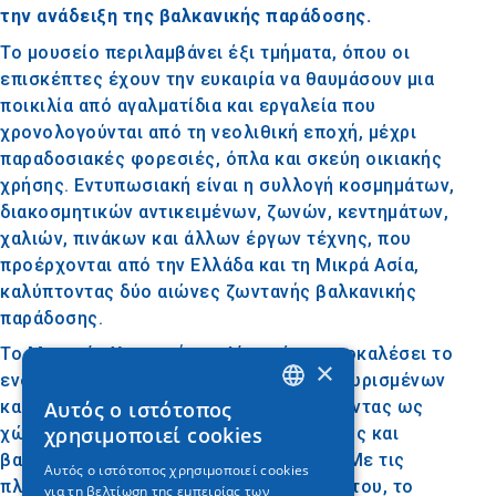
την ανάδειξη της βαλκανικής παράδοσης.
Το μουσείο περιλαμβάνει έξι τμήματα, όπου οι
επισκέπτες έχουν την ευκαιρία να θαυμάσουν μια
ποικιλία από αγαλματίδια και εργαλεία που
χρονολογούνται από τη νεολιθική εποχή, μέχρι
παραδοσιακές φορεσιές, όπλα και σκεύη οικιακής
χρήσης. Εντυπωσιακή είναι η συλλογή κοσμημάτων,
διακοσμητικών αντικειμένων, ζωνών, κεντημάτων,
χαλιών, πινάκων και άλλων έργων τέχνης, που
προέρχονται από την Ελλάδα και τη Μικρά Ασία,
καλύπτοντας δύο αιώνες ζωντανής βαλκανικής
παράδοσης.
Το Μουσείο Χερσονήσου Αίμου έχει προκαλέσει το
×
ενδιαφέρον και τον ενθουσιασμό αναγνωρισμένων
Αυτός ο ιστότοπος
καλλιτεχνών και μελετητών, λειτουργώντας ως
GREEK
χρησιμοποιεί cookies
χώρος μελέτης και διάδοσης της τοπικής και
ENGLISH
βαλκανικής πολιτιστικής κληρονομιάς. Με τις
Αυτός ο ιστότοπος χρησιμοποιεί cookies
πλούσιες και ποικιλόμορφες συλλογές του, το
για τη βελτίωση της εμπειρίας των
GERMAN