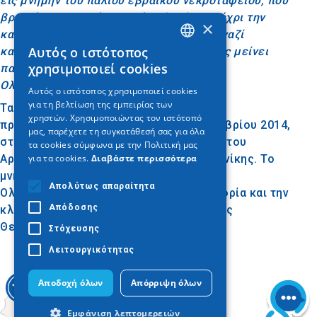
εις μνήμην του παλιού εβραϊκού νεκροταφείου, που
βρισκόταν στον τόπο αυτό επί αιώνες μέχρι την
×
καταστροφή του το έτος 1942 από τους ναζί
Αυτός ο ιστότοπος
κατακτητές και τους συνεργάτες τους. Ας μείνει
GREEK
χρησιμοποιεί cookies
παντοτινή η μνήμη των θυμάτων του
ENGLISH
Ολοκαυτώματος. Ιούνης 2014».
Αυτός ο ιστότοπος χρησιμοποιεί cookies
για τη βελτίωση της εμπειρίας των
GERMAN
Τα αποκαλυπτήρια του μνημείου
χρηστών. Χρησιμοποιώντας τον ιστότοπό
πραγματοποιήθηκαν την Κυριακή 9 Νοεμβρίου 2014,
μας, παρέχετε τη συγκατάθεσή σας για όλα
στο χώρο δίπλα από το Αστεροσκοπείο του
τα cookies σύμφωνα με την Πολιτική μας
για τα cookies.
Διαβάστε περισσότερα
Αριστοτέλειου Πανεπιστημίου Θεσσαλονίκης. Το
μνημείο τιμά τη μνήμη των θυμάτων του
Απολύτως απαραίτητα
Ολοκαυτώματος και συμβολίζει την ιστορία και την
Απόδοσης
κληρονομιά της εβραϊκής κοινότητας της
Θεσσαλονίκης.
Στόχευσης
Λειτουργικότητας
Αποδοχή όλων
Απόρριψη όλων
Εμφάνιση λεπτομερειών