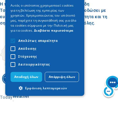
ENGLISH
Η προτομή είναι έργο του γλύπτη Μιλτιάδη
Αυτός ο ιστότοπος χρησιμοποιεί cookies
Τσομίδη, ο οποίος έχει καταφέρει να αποδώσει με
για τη βελτίωση της εμπειρίας των
GERMAN
χρηστών. Χρησιμοποιώντας τον ιστότοπό
ευαισθησία και ακρίβεια την προσωπικότητα και τη
μας, παρέχετε τη συγκατάθεσή σας για όλα
σημασία του Βελλίδη στην ιστορία της πόλης.
τα cookies σύμφωνα με την Πολιτική μας
για τα cookies.
Διαβάστε περισσότερα
Απολύτως απαραίτητα
Απόδοσης
Στόχευσης
Λειτουργικότητας
Αποδοχή όλων
Απόρριψη όλων
Εμφάνιση λεπτομερειών
Today
Απολύτως απαραίτητα
Απόδοσης
Στόχευσης
Λειτουργικότητας