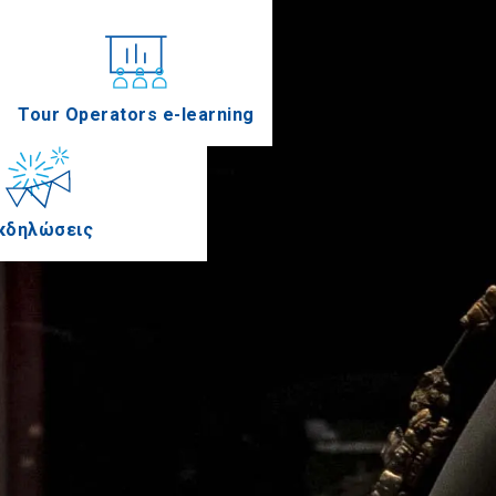
Συνέδρια
Tour Operators e-learning
κδηλώσεις