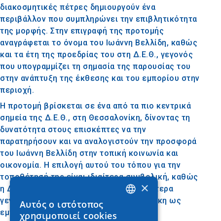
διακοσμητικές πέτρες δημιουργούν ένα
περιβάλλον που συμπληρώνει την επιβλητικότητα
της μορφής. Στην επιγραφή της προτομής
αναγράφεται το όνομα του Ιωάννη Βελλίδη, καθώς
και τα έτη της προεδρίας του στη Δ.Ε.Θ., γεγονός
που υπογραμμίζει τη σημασία της παρουσίας του
στην ανάπτυξη της έκθεσης και του εμπορίου στην
περιοχή.
Η προτομή βρίσκεται σε ένα από τα πιο κεντρικά
σημεία της Δ.Ε.Θ., στη Θεσσαλονίκη, δίνοντας τη
δυνατότητα στους επισκέπτες να την
παρατηρήσουν και να αναλογιστούν την προσφορά
του Ιωάννη Βελλίδη στην τοπική κοινωνία και
οικονομία. Η επιλογή αυτού του τόπου για την
τοποθέτησή της είναι ιδιαίτερα συμβολική, καθώς
×
η Δ.Ε.Θ. αποτελεί ένα από τα σημαντικότερα
γεγονότα που προώθησαν τη Θεσσαλονίκη ως
Αυτός ο ιστότοπος
GREEK
εμπορικό και πολιτιστικό κέντρο.
χρησιμοποιεί cookies