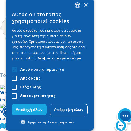
×
Αυτός ο ιστότοπος
GREEK
χρησιμοποιεί cookies
ENGLISH
Αυτός ο ιστότοπος χρησιμοποιεί cookies
για τη βελτίωση της εμπειρίας των
GERMAN
χρηστών. Χρησιμοποιώντας τον ιστότοπό
μας, παρέχετε τη συγκατάθεσή σας για όλα
τα cookies σύμφωνα με την Πολιτική μας
για τα cookies.
Διαβάστε περισσότερα
Απολύτως απαραίτητα
Today
Απόδοσης
Στόχευσης
Λειτουργικότητας
Αποδοχή όλων
Απόρριψη όλων
Εμφάνιση λεπτομερειών
Buscar en el mapa